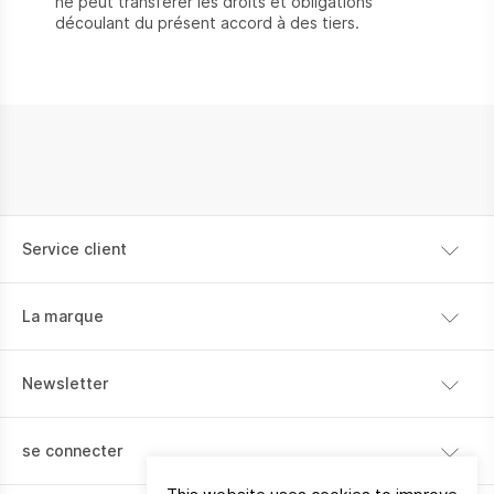
ne peut transférer les droits et obligations
découlant du présent accord à des tiers.
Service client
Expédition
La marque
Paiement
Notre histoire
Retour
Newsletter
Contact
Je souhaite recevoir des communications sur les produits,
se connecter
les services, les magasins et les événements de La Vallée.