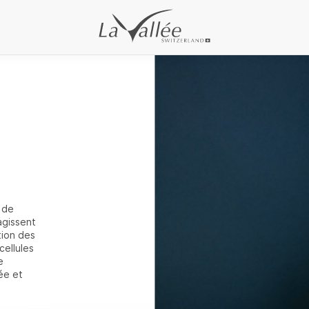
 de
agissent
tion des
cellules
e
ée et