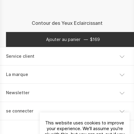
Contour des Yeux Eclaircissant
Ajouter au panier
$
169
$
169
Service client
Expédition
La marque
Paiement
Notre histoire
Retour
Newsletter
Contact
Je souhaite recevoir des communications sur les produits,
se connecter
les services, les magasins et les événements de La Vallée.
This website uses cookies to improve
your experience. We'll assume you're